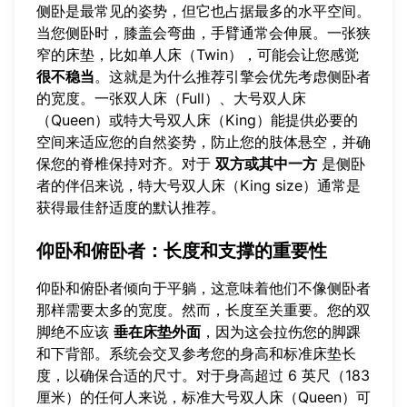
侧卧是最常见的姿势，但它也占据最多的水平空间。
当您侧卧时，膝盖会弯曲，手臂通常会伸展。一张狭
窄的床垫，比如单人床（Twin），可能会让您感觉
很不稳当
。这就是为什么推荐引擎会优先考虑侧卧者
的宽度。一张双人床（Full）、大号双人床
（Queen）或特大号双人床（King）能提供必要的
空间来适应您的自然姿势，防止您的肢体悬空，并确
保您的脊椎保持对齐。对于
双方或其中一方
是侧卧
者的伴侣来说，特大号双人床（King size）通常是
获得最佳舒适度的默认推荐。
仰卧和俯卧者：长度和支撑的重要性
仰卧和俯卧者倾向于平躺，这意味着他们不像侧卧者
那样需要太多的宽度。然而，长度至关重要。您的双
脚绝不应该
垂在床垫外面
，因为这会拉伤您的脚踝
和下背部。系统会交叉参考您的身高和标准床垫长
度，以确保合适的尺寸。对于身高超过 6 英尺（183
厘米）的任何人来说，标准大号双人床（Queen）可