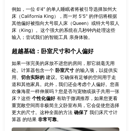
例如，一位 6'4" 的单人睡眠者将被引导选择加州大
床（California King），而一对 5'5" 的伴侣将根据
其他偏好被指向大号双人床（Queen）或特大号双人
床（King）。这个强大的系统在几秒钟内处理这些
输入；
尝试我们的智能工具
亲身体验。
超越基础：卧室尺寸和个人偏好
如果一张完美的床放不进您的房间，那它就毫无用
处。计算器包含一个
卧室尺寸
的输入项，以提供实
用、
切合实际的
建议。它确保有足够的空间用于走
道和其他家具。此外，我们还会考虑个人偏好。您喜
欢像海星一样伸展吗？您是否与宠物或孩子共用一张
床？这些
个性化偏好
有助于微调推荐，如果您更看
重宽敞空间而非极简主义卧室布局，它会促使您选择
更大的尺寸。这种全面的方法
确保了
我们床尺寸计
算器
的结果
非常可靠
。