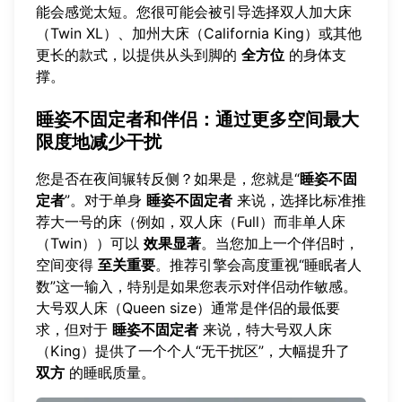
能会感觉太短。您很可能会被引导选择双人加大床
（Twin XL）、加州大床（California King）或其他
更长的款式，以提供从头到脚的
全方位
的身体支
撑。
睡姿不固定者和伴侣：通过更多空间最大
限度地减少干扰
您是否在夜间辗转反侧？如果是，您就是“
睡姿不固
定者
”。对于单身
睡姿不固定者
来说，选择比标准推
荐大一号的床（例如，双人床（Full）而非单人床
（Twin））可以
效果显著
。当您加上一个伴侣时，
空间变得
至关重要
。推荐引擎会高度重视“睡眠者人
数”这一输入，特别是如果您表示对伴侣动作敏感。
大号双人床（Queen size）通常是伴侣的最低要
求，但对于
睡姿不固定者
来说，特大号双人床
（King）提供了一个个人“无干扰区”，大幅提升了
双方
的睡眠质量。