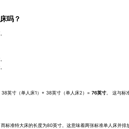
床吗？
下。
寸。
寸。
8英寸（单人床1）+ 38英寸（单人床2）=
76英寸
。 这与标
，而标准特大床的长度为80英寸。这意味着两张标准单人床并排