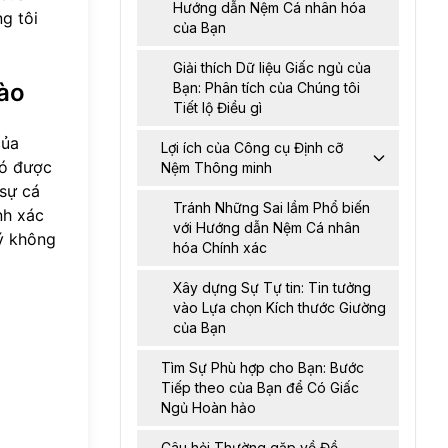
Hướng dẫn Nệm Cá nhân hóa
g tôi
của Bạn
Giải thích Dữ liệu Giấc ngủ của
nào
Bạn: Phân tích của Chúng tôi
Tiết lộ Điều gì
của
Lợi ích của Công cụ Định cỡ
Nó được
Nệm Thông minh
 sự cá
Tránh Những Sai lầm Phổ biến
nh xác
với Hướng dẫn Nệm Cá nhân
 ý không
hóa Chính xác
Xây dựng Sự Tự tin: Tin tưởng
vào Lựa chọn Kích thước Giường
của Bạn
Tìm Sự Phù hợp cho Bạn: Bước
Tiếp theo của Bạn để Có Giấc
Ngủ Hoàn hảo
Câu hỏi Thường gặp về Đề