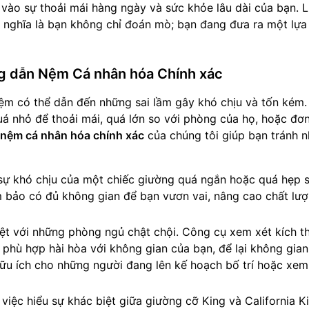
vào sự thoải mái hàng ngày và sức khỏe lâu dài của bạn. 
 nghĩa là bạn không chỉ đoán mò; bạn đang đưa ra một lựa
ng dẫn Nệm Cá nhân hóa Chính xác
ệm có thể dẫn đến những sai lầm gây khó chịu và tốn kém.
uá nhỏ để thoải mái, quá lớn so với phòng của họ, hoặc đơn
nệm cá nhân hóa chính xác
của chúng tôi giúp bạn tránh 
sự khó chịu của một chiếc giường quá ngắn hoặc quá hẹp s
 bảo có đủ không gian để bạn vươn vai, nâng cao chất lượ
biệt với những phòng ngủ chật chội. Công cụ xem xét kích t
phù hợp hài hòa với không gian của bạn, để lại không gia
 hữu ích cho những người đang lên kế hoạch bố trí hoặc xem
, việc hiểu sự khác biệt giữa giường cỡ King và California K