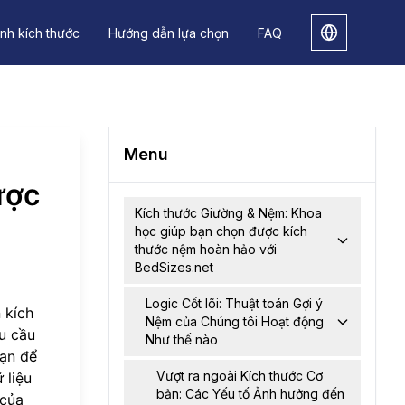
nh kích thước
Hướng dẫn lựa chọn
FAQ
Menu
ược
Kích thước Giường & Nệm: Khoa
học giúp bạn chọn được kích
thước nệm hoàn hảo với
BedSizes.net
Logic Cốt lõi: Thuật toán Gợi ý
 kích
Nệm của Chúng tôi Hoạt động
u cầu
Như thế nào
bạn để
Vượt ra ngoài Kích thước Cơ
 liệu
bản: Các Yếu tố Ảnh hưởng đến
 của