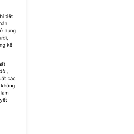
i tiết
phân
sử dụng
ười,
áng kể
hất
đời,
uất các
n không
 làm
yết