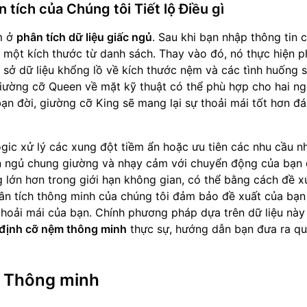
 tích của Chúng tôi Tiết lộ Điều gì
m ở
phân tích dữ liệu giấc ngủ
. Sau khi bạn nhập thông tin ch
n một kích thước từ danh sách. Thay vào đó, nó thực hiện 
ơ sở dữ liệu khổng lồ về kích thước nệm và các tình huống 
giường cỡ Queen về mặt kỹ thuật có thể phù hợp cho hai ng
ạn đời, giường cỡ King sẽ mang lại sự thoải mái tốt hơn đ
gic xử lý các xung đột tiềm ẩn hoặc ưu tiên các nhu cầu n
n ngủ chung giường và nhạy cảm với chuyển động của bạn 
g lớn hơn trong giới hạn không gian, có thể bằng cách đề x
Phân tích thông minh của chúng tôi đảm bảo đề xuất của bạ
 thoải mái của bạn. Chính phương pháp dựa trên dữ liệu này
định cỡ nệm thông minh
thực sự, hướng dẫn bạn đưa ra qu
m Thông minh