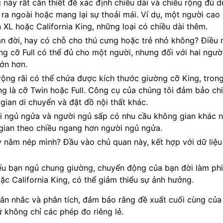
 này rất cần thiết để xác định chiều dài và chiều rộng đủ d
a ngoài hoặc mang lại sự thoải mái. Ví dụ, một người cao 
XL hoặc California King, những loại có chiều dài thêm.
ạn đời, hay có chỗ cho thú cưng hoặc trẻ nhỏ không? Điều 
g cỡ Full có thể đủ cho một người, nhưng đối với hai ngườ
ớn hơn.
rộng rãi có thể chứa được kích thước giường cỡ King, trong
g là cỡ Twin hoặc Full. Công cụ của chúng tôi đảm bảo ch
gian di chuyển và đặt đồ nội thất khác.
i ngủ ngửa và người ngủ sấp có nhu cầu không gian khác n
gian theo chiều ngang hơn người ngủ ngửa.
y nằm nép mình? Đầu vào chủ quan này, kết hợp với dữ liệ
ếu bạn ngủ chung giường, chuyển động của bạn đời làm ph
c California King, có thể giảm thiểu sự ảnh hưởng.
ân nhắc và phân tích, đảm bảo rằng đề xuất cuối cùng của
ứ không chỉ các phép đo riêng lẻ.