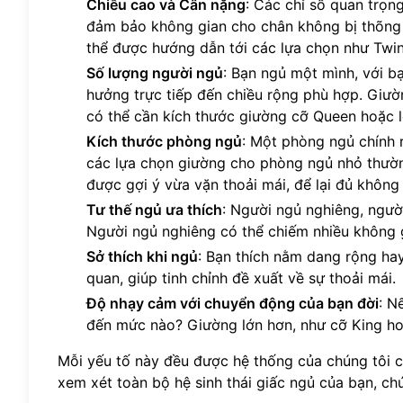
Chiều cao và Cân nặng
: Các chỉ số quan trọng
đảm bảo không gian cho chân không bị thõng r
thể được hướng dẫn tới các lựa chọn như Twin 
Số lượng người ngủ
: Bạn ngủ một mình, với b
hưởng trực tiếp đến chiều rộng phù hợp. Giườn
có thể cần kích thước giường cỡ Queen hoặc l
Kích thước phòng ngủ
: Một phòng ngủ chính 
các lựa chọn giường cho phòng ngủ nhỏ thườn
được gợi ý vừa vặn thoải mái, để lại đủ không 
Tư thế ngủ ưa thích
: Người ngủ nghiêng, ngườ
Người ngủ nghiêng có thể chiếm nhiều không 
Sở thích khi ngủ
: Bạn thích nằm dang rộng ha
quan, giúp tinh chỉnh đề xuất về sự thoải mái.
Độ nhạy cảm với chuyển động của bạn đời
: N
đến mức nào? Giường lớn hơn, như cỡ King hoặ
Mỗi yếu tố này đều được hệ thống của chúng tôi c
xem xét toàn bộ hệ sinh thái giấc ngủ của bạn, ch