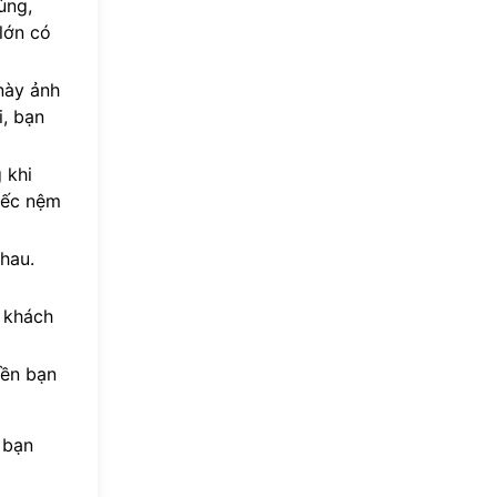
ùng,
lớn có
này ảnh
i, bạn
 khi
iếc nệm
hau.
u khách
iền bạn
 bạn