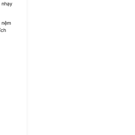
ộ nhạy
c nệm
ích