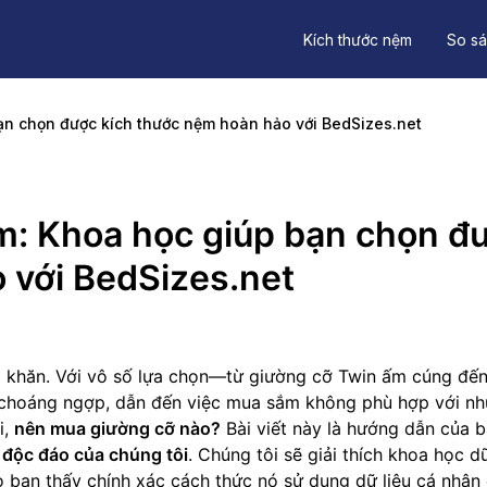
Kích thước nệm
So sá
ạn chọn được kích thước nệm hoàn hảo với BedSizes.net
m: Khoa học giúp bạn chọn đ
 với BedSizes.net
 khăn. Với vô số lựa chọn—từ giường cỡ Twin ấm cúng đến
choáng ngợp, dẫn đến việc mua sắm không phù hợp với nh
i,
nên mua giường cỡ nào?
Bài viết này là hướng dẫn của 
 độc đáo của chúng tôi
. Chúng tôi sẽ giải thích khoa học dữ
o bạn thấy chính xác cách thức nó sử dụng dữ liệu cá nhân