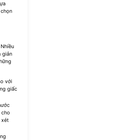
Lựa
 chọn
 Nhiều
 giản
những
o với
ng giấc
hước
n cho
 xét
ing