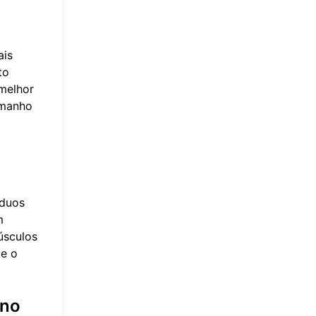
ais
to
melhor
amanho
íduos
m
úsculos
ue o
ono