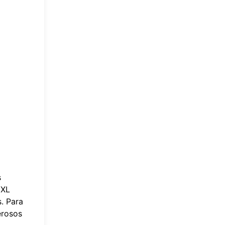
s
 XL
. Para
erosos