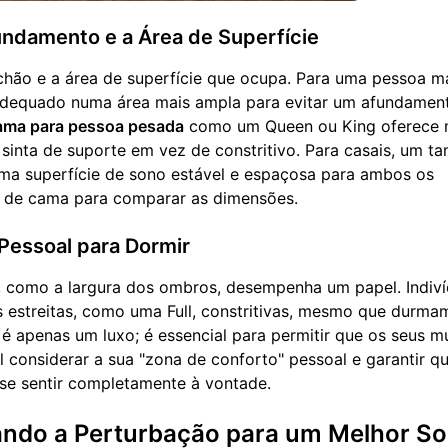
ndamento e a Área de Superfície
chão e a área de superfície que ocupa. Para uma pessoa m
 adequado numa área mais ampla para evitar um afundamen
ama para pessoa pesada
como um Queen ou King oferece 
 sinta de suporte em vez de constritivo. Para casais, um t
uma superfície de sono estável e espaçosa para ambos os
s de cama
para comparar as dimensões.
Pessoal para Dormir
al, como a largura dos ombros, desempenha um papel. Indiv
estreitas, como uma Full, constritivas, mesmo que durma
é apenas um luxo; é essencial para permitir que os seus m
l considerar a sua "zona de conforto" pessoal e garantir q
 se sentir completamente à vontade.
ando a Perturbação para um Melhor S