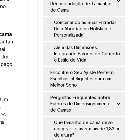
Recomendação de Tamanhos
no.
de Cama
Combinando as Suas Entradas:
Uma Abordagem Holística e
 cama
Personalizada
sintam
Além das Dimensões:
sal
Integrando Fatores de Conforto
. Um
e Estilo de Vida
spaço
Encontre o Seu Ajuste Perfeito:
Escolhas Inteligentes para um
Melhor Sono
Perguntas Frequentes Sobre
. Um
Fatores de Dimensionamento
e
de Camas
ões
na
Que tamanho de cama devo
comprar se tiver mais de 1,83 m
de altura?