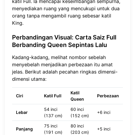
katil Full. Ia mencapai keseimbangan sempurna,
menyediakan ruang yang mencukupi untuk dua
orang tanpa mengambil ruang sebesar katil
King.
Perbandingan Visual
: Carta Saiz Full
Berbanding Queen Sepintas Lalu
Kadang-kadang, melihat nombor sebelah
menyebelah menjadikan perbezaan itu amat
jelas. Berikut adalah pecahan ringkas dimensi-
dimensi utama:
Katil
Ciri
Katil Full
Perbezaan
Queen
54 inci
60 inci
Lebar
+6 inci
(137 cm)
(152 cm)
75 inci
80 inci
Panjang
+5 inci
(191 cm)
(203 cm)