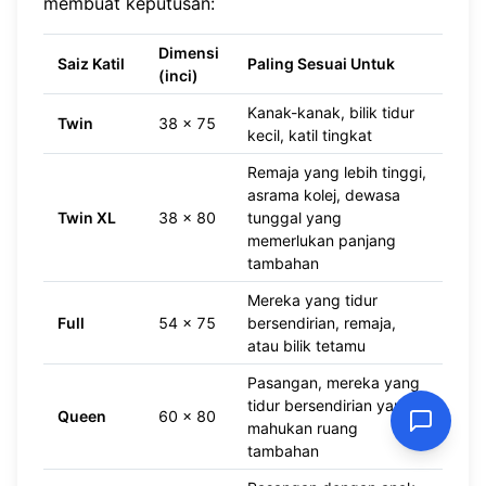
membuat keputusan:
Dimensi
Saiz Katil
Paling Sesuai Untuk
(inci)
Kanak-kanak, bilik tidur
Twin
38 x 75
kecil, katil tingkat
Remaja yang lebih tinggi,
asrama kolej, dewasa
Twin XL
38 x 80
tunggal yang
memerlukan panjang
tambahan
Mereka yang tidur
Full
54 x 75
bersendirian, remaja,
atau bilik tetamu
Pasangan, mereka yang
tidur bersendirian yang
Queen
60 x 80
mahukan ruang
tambahan