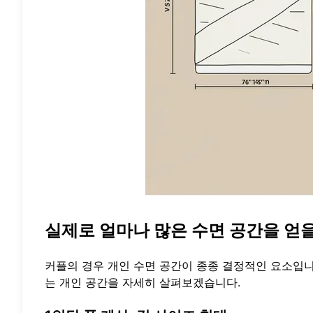
실제로 얼마나 많은 수면 공간을 얻을
커플의 경우 개인 수면 공간이 종종 결정적인 요소입
는 개인 공간을 자세히 살펴보겠습니다.