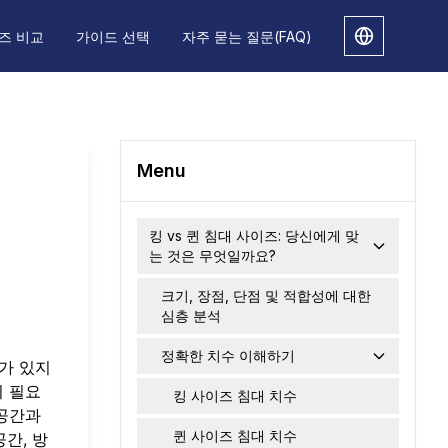
즈 비교
가이드 선택
자주 묻는 질문(FAQ)
Menu
킹 vs 퀸 침대 사이즈: 당신에게 맞
는 것은 무엇일까요?
크기, 장점, 단점 및 적합성에 대한
심층 분석
정확한 치수 이해하기
가 있지
의 필요
킹 사이즈 침대 치수
 공간과
퀸 사이즈 침대 치수
간, 방