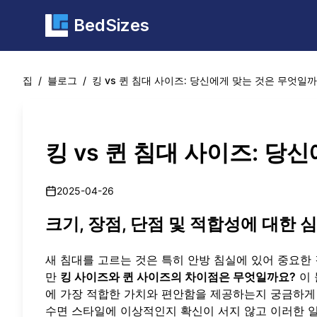
BedSizes
집
/
블로그
/
킹 vs 퀸 침대 사이즈: 당신에게 맞는 것은 무엇일
킹 vs 퀸 침대 사이즈: 당
2025-04-26
크기, 장점, 단점 및 적합성에 대한 
새 침대를 고르는 것은 특히 안방 침실에 있어 중요한 
만
킹 사이즈와 퀸 사이즈의 차이점은 무엇일까요?
이 
에 가장 적합한 가치와 편안함을 제공하는지 궁금하게 
수면 스타일에 이상적인지 확신이 서지 않고 이러한 일