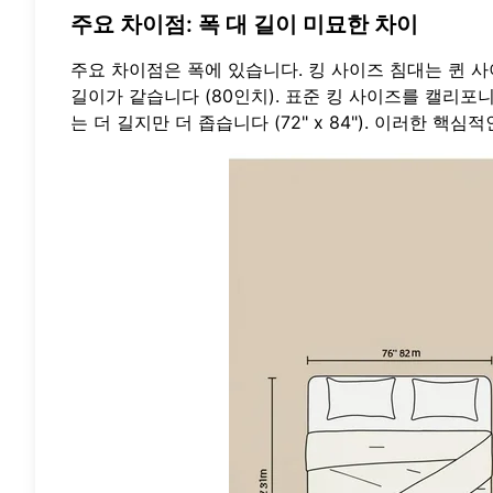
주요 차이점: 폭 대 길이 미묘한 차이
주요 차이점은 폭에 있습니다. 킹 사이즈 침대는 퀸 사
길이가 같습니다 (80인치). 표준 킹 사이즈를 캘리포
는 더 길지만 더 좁습니다 (72" x 84"). 이러한 핵심