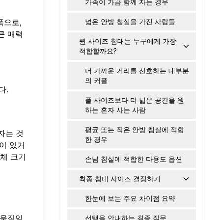
가족이 가끔 함께 자는 경우
넓은 안방 침실을 가진 사람들
폭으로,
큰 매력
퀸 사이즈 침대는 누구에게 가장
적합할까요?
더 가까운 거리를 선호하는 대부분
의 커플
다.
풀 사이즈보다 더 넓은 공간을 원
하는 혼자 사는 사람
평균 또는 작은 안방 침실에 적합
자는 것
한 경우
이 있거
신체 크기
손님 침실에 적합한 다용도 옵션
최종 침대 사이즈 결정하기
한눈에 보는 주요 차이점 요약
 움직임
선택을 안내하는 최종 질문