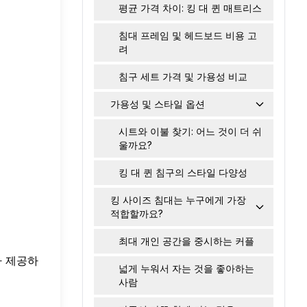
평균 가격 차이: 킹 대 퀸 매트리스
침대 프레임 및 헤드보드 비용 고
려
침구 세트 가격 및 가용성 비교
가용성 및 스타일 옵션
시트와 이불 찾기: 어느 것이 더 쉬
울까요?
킹 대 퀸 침구의 스타일 다양성
킹 사이즈 침대는 누구에게 가장
적합할까요?
최대 개인 공간을 중시하는 커플
 제공하
넓게 누워서 자는 것을 좋아하는
사람