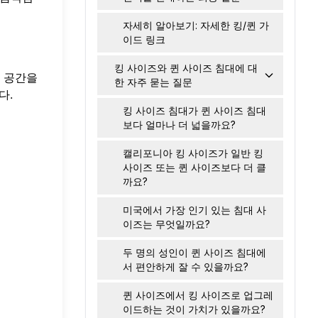
자세히 알아보기: 자세한 킹/퀸 가
이드 링크
킹 사이즈와 퀸 사이즈 침대에 대
한 공간을
한 자주 묻는 질문
다.
킹 사이즈 침대가 퀸 사이즈 침대
보다 얼마나 더 넓을까요?
캘리포니아 킹 사이즈가 일반 킹
사이즈 또는 퀸 사이즈보다 더 클
까요?
미국에서 가장 인기 있는 침대 사
이즈는 무엇일까요?
두 명의 성인이 퀸 사이즈 침대에
서 편안하게 잘 수 있을까요?
퀸 사이즈에서 킹 사이즈로 업그레
이드하는 것이 가치가 있을까요?