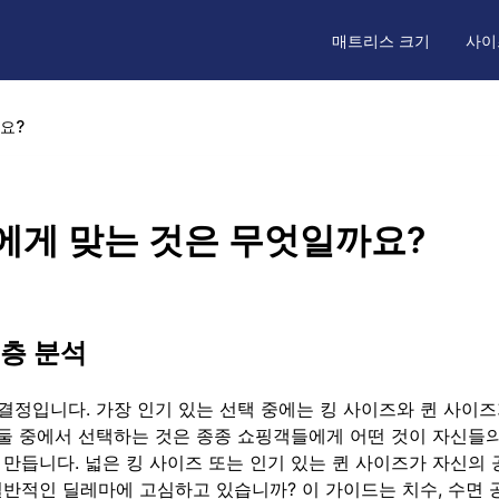
매트리스 크기
사이
까요?
신에게 맞는 것은 무엇일까요?
심층 분석
결정입니다. 가장 인기 있는 선택 중에는 킹 사이즈와 퀸 사이즈
둘 중에서 선택하는 것은 종종 쇼핑객들에게 어떤 것이 자신들
만듭니다. 넓은 킹 사이즈 또는 인기 있는 퀸 사이즈가 자신의
반적인 딜레마에 고심하고 있습니까? 이 가이드는 치수, 수면 공