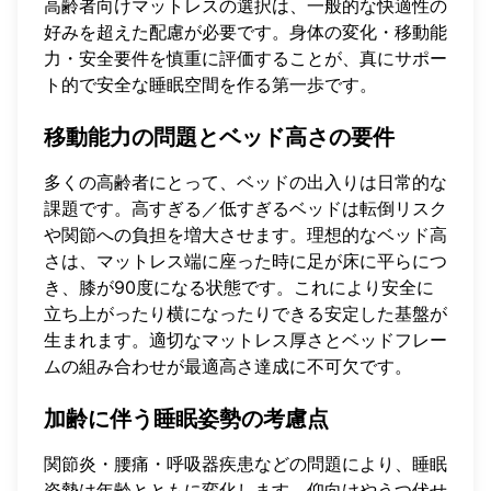
高齢者向けマットレスの選択は、一般的な快適性の
好みを超えた配慮が必要です。身体の変化・移動能
力・安全要件を慎重に評価することが、真にサポー
ト的で安全な睡眠空間を作る第一歩です。
移動能力の問題とベッド高さの要件
多くの高齢者にとって、ベッドの出入りは日常的な
課題です。高すぎる／低すぎるベッドは転倒リスク
や関節への負担を増大させます。理想的なベッド高
さは、マットレス端に座った時に足が床に平らにつ
き、膝が90度になる状態です。これにより安全に
立ち上がったり横になったりできる安定した基盤が
生まれます。適切なマットレス厚さとベッドフレー
ムの組み合わせが最適高さ達成に不可欠です。
加齢に伴う睡眠姿勢の考慮点
関節炎・腰痛・呼吸器疾患などの問題により、睡眠
姿勢は年齢とともに変化します。仰向けやうつ伏せ