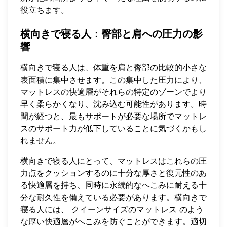
役立ちます。
横向きで寝る人：臀部と肩への圧力の影
響
横向きで寝る人は、体重を肩と臀部の比較的小さな
表面積に集中させます。この集中した圧力により、
マットレスの快適層がそれらの特定のゾーンでより
早く柔らかくなり、沈み込む可能性があります。時
間が経つと、最もサポートが必要な場所でマットレ
スのサポート力が低下していることに気づくかもし
れません。
横向きで寝る人にとって、マットレスはこれらの圧
力点をクッションするのに十分な厚さと復元性のあ
る快適層を持ち、同時に永続的なへこみに耐える十
分な耐久性を備えている必要があります。横向きで
寝る人には、
クイーンサイズのマットレス
のよう
な厚い快適層がへこみを防ぐことができます。適切