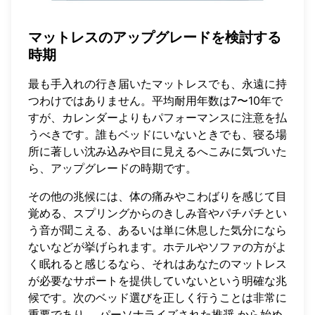
マットレスのアップグレードを検討する
時期
最も手入れの行き届いたマットレスでも、永遠に持
つわけではありません。平均耐用年数は7〜10年で
すが、カレンダーよりもパフォーマンスに注意を払
うべきです。誰もベッドにいないときでも、寝る場
所に著しい沈み込みや目に見えるへこみに気づいた
ら、アップグレードの時期です。
その他の兆候には、体の痛みやこわばりを感じて目
覚める、スプリングからのきしみ音やパチパチとい
う音が聞こえる、あるいは単に休息した気分になら
ないなどが挙げられます。ホテルやソファの方がよ
く眠れると感じるなら、それはあなたのマットレス
が必要なサポートを提供していないという明確な兆
候です。次のベッド選びを正しく行うことは非常に
重要であり、
パーソナライズされた推奨
から始め