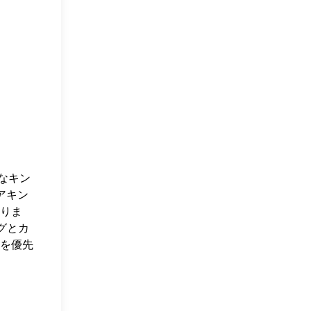
なキン
アキン
りま
グとカ
を優先