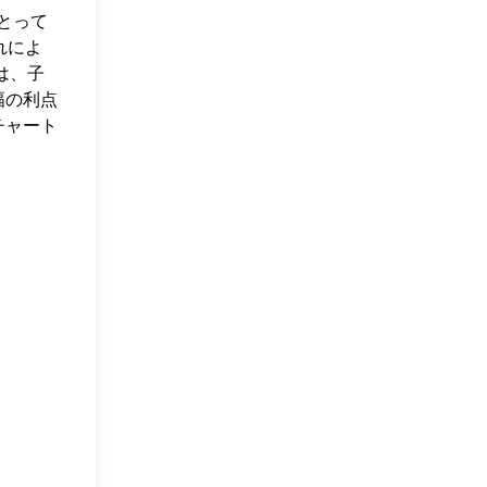
とって
れによ
は、子
幅の利点
チャート