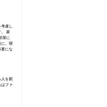
を考慮し
。 家
部屋に
後に、寝
必要にな
る人を窮
れはファ
。