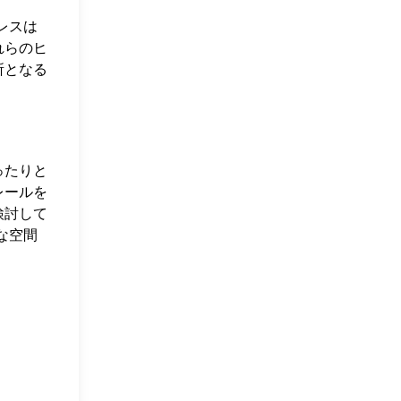
レスは
れらのヒ
所となる
ったりと
レールを
検討して
な空間