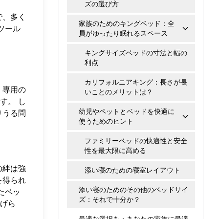
ズの選び方
で、多く
家族のためのキングベッド：全
ツール
員がゆったり眠れるスペース
キングサイズベッドの寸法と幅の
利点
カリフォルニアキング：長さが長
 専用の
いことのメリットは？
す。 し
幼児やペットとベッドを快適に
りうる問
使うためのヒント
ファミリーベッドの快適性と安全
性を最大限に高める
の絆は強
添い寝のための寝室レイアウト
を得られ
添い寝のためのその他のベッドサイ
たベッ
ズ：それで十分か？
げら
最適な選択を：あなたの家族に最適