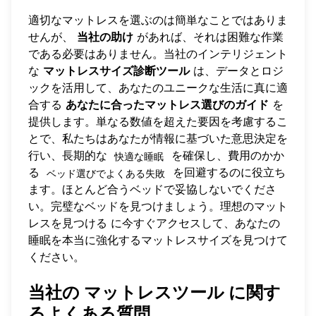
適切なマットレスを選ぶのは簡単なことではありま
せんが、
当社の助け
があれば、それは困難な作業
である必要はありません。当社のインテリジェント
な
マットレスサイズ診断ツール
は、データとロジ
ックを活用して、あなたのユニークな生活に真に適
合する
あなたに合ったマットレス選びのガイド
を
提供します。単なる数値を超えた要因を考慮するこ
とで、私たちはあなたが情報に基づいた意思決定を
行い、長期的な
を確保し、費用のかか
快適な睡眠
る
を回避するのに役立ち
ベッド選びでよくある失敗
ます。ほとんど合うベッドで妥協しないでくださ
い。完璧なベッドを見つけましょう。
理想のマット
レスを見つける
に今すぐアクセスして、あなたの
睡眠を本当に強化するマットレスサイズを見つけて
ください。
当社の
マットレスツール
に関す
るよくある質問