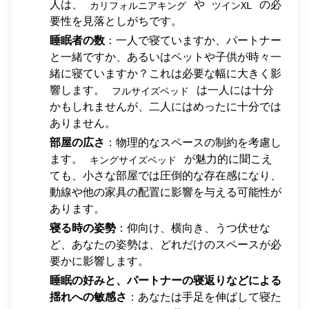
人は、
や
の必
カリフォルニアキング
ツインXL
要性を見落としがちです。
睡眠者の数
：一人で寝ていますか、パートナー
と一緒ですか、あるいはペットや子供が時々一
緒に寝ていますか？これは必要な幅に大きく影
響します。
は一人には十分
フルサイズベッド
かもしれませんが、二人にはめったに十分では
ありません。
部屋の広さ
：物理的なスペースの制約を考慮し
ます。
が魅力的に聞こえ
キングサイズベッド
ても、小さな部屋では圧倒的な存在感になり、
動線や他の家具の配置に影響を与える可能性が
あります。
寝る時の姿勢
：仰向け、横向き、うつ伏せな
ど、あなたの姿勢は、どれだけのスペースが必
要かに影響します。
睡眠の好みと、パートナーの寝返りなどによる
揺れへの敏感さ
：あなたは手足を伸ばして寝た