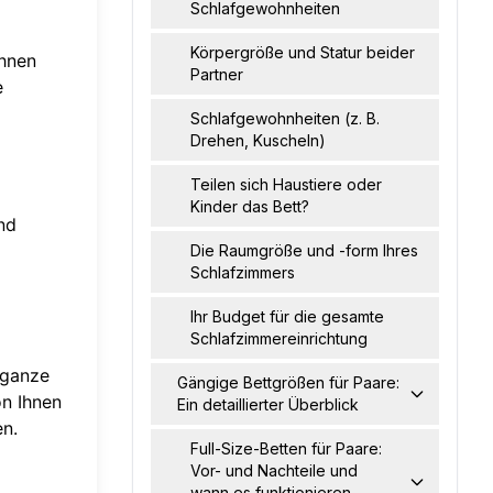
Schlafgewohnheiten
Körpergröße und Statur beider
Ihnen
Partner
e
Schlafgewohnheiten (z. B.
Drehen, Kuscheln)
Teilen sich Haustiere oder
Kinder das Bett?
und
Die Raumgröße und -form Ihres
Schlafzimmers
Ihr Budget für die gesamte
Schlafzimmereinrichtung
e ganze
Gängige Bettgrößen für Paare:
on Ihnen
Ein detaillierter Überblick
en.
Full-Size-Betten für Paare:
Vor- und Nachteile und
wann es funktionieren