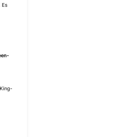
. Es
een-
 King-