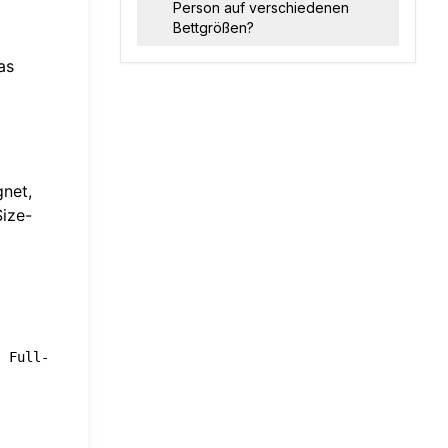
Person auf verschiedenen
Bettgrößen?
as
gnet,
Size-
n
Full-